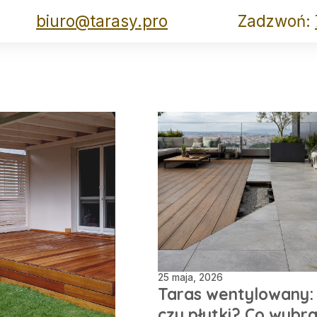
biuro@tarasy.pro
Zadzwoń:
25 maja, 2026
Taras wentylowany: 
czy płytki? Co wybr