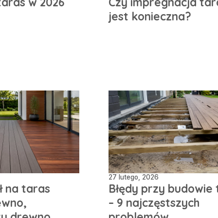
 taras w 2026
Czy impregnacja tar
jest konieczna?
27 lutego, 2026
ł na taras
Błędy przy budowie 
ewno,
– 9 najczęstszych
zy drewno
problemów