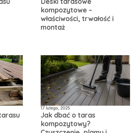
asu
Deski tarasowe
kompozytowe –
właściwości, trwałość i
montaż
17 lutego, 2025
tarasu
Jak dbać o taras
kompozytowy?
Czyszczenie, plamy i